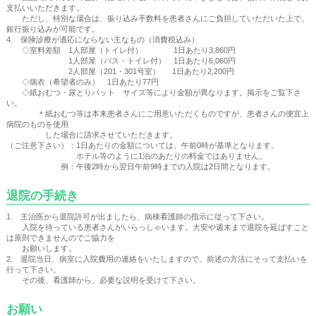
支払いいただきます。
ただし、特別な場合は、振り込み手数料を患者さんにご負担していただいた上で、
銀行振り込みが可能です。
4. 保険診療が適応にならない主なもの（消費税込み）
◇室料差額 1人部屋（トイレ付） 1日あたり3,860円
1人部屋（バス・トイレ付） 1日あたり6,060円
2人部屋（201・301号室） 1日あたり2,200円
◇病衣（希望者のみ） 1日あたり77円
◇紙おむつ・尿とりパット サイズ等により金額が異なります。掲示をご覧下さ
い。
＊紙おむつ等は本来患者さんにご用意いただくものですが、患者さんの便宜上
病院のものを使用
した場合に請求させていただきます。
（ご注意下さい）：1日あたりの金額については、午前0時が基準となります。
ホテル等のように1泊のあたりの料金ではありません。
例：午後2時から翌日午前9時までの入院は2日間となります。
退院の手続き
1. 主治医から退院許可が出ましたら、病棟看護師の指示に従って下さい。
入院を待っている患者さんがいらっしゃいます。大安や週末まで退院を延ばすこと
は原則できませんのでご協力を
お願いします。
2. 退院当日、病室に入院費用の連絡をいたしますので、前述の方法にそって支払いを
行って下さい。
その後、看護師から、必要な説明を受けて下さい。
お願い