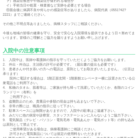
ァ）感染症罹患中や感染症が疑われる場合が
イ）手術当日や処置・検査後など安静を必要とする場合
⑪面会後に体調不良や何らかの感染症等がありましたら、病院代表（0551?42?
2221）までご連絡ください。
その他ご不明点等ありましたら、病棟スタッフにご相談ください。
今後も地域の皆様の健康を守り、安全で安心な入院環境を提供できるよう日々努めてま
いります。皆様のご理解とご協力を賜りますようお願い申し上げます。
入院中の注意事項
1. 入院中は、医師や看護師の指示を守っていただくようご協力をお願いします。
2. 外出・外泊は、主治医の許可が必要です。（届出書の提出も必要です）
3. 患者さんや付き添いの方への電話は、原則としてお取次ぎいたしません。（伝言は
承ります）
院外に電話する場合は、1階正面玄関・1階新館エレベーター横に設置されている公
衆電話をご利用下さい。
4. 私物のタオル、肌着等は、ご家族が持ち帰って洗濯していただくか、各階のコイン
ランドリー（有料）を
ご利用下さい。
5. 盗難防止のため、貴重品や多額の現金は持ち込まないで下さい。
6. 非常の際には、職員の指示に従って下さい。
7. 駐車スペースには制限がありますので、入院中の駐車はご遠慮下さい。
8. みだりに他の病室や診察室、スタッフステーションに入らないようご協力下さい。
9. 電気製品（テレビ・パソコン・電気毛布・電気あんか・電気ポット等）の持ち込み
は原則として禁止です。
ご使用希望がある場合は、病棟看護師にご相談ください。
許可された電気製品については規定の使用料をいただきます。