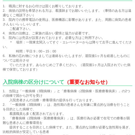
1. 職員に対するお心付けは固くお断りしております。
2. 病状の説明を希望される方は、看護師までお願いいたします。（事情のある方は遠
慮なくご相談下さい）
3. 院内での携帯電話の使用は、医療機器に影響があります。また、周囲に病気の患者
さんもいらっしゃいます。
ご配慮下さい。
4. 病気の治療は、ご家族の温かい愛情と協力が必要です。
5. 院内には売店が設置されております。必要な方はご利用下さい。
＊ 場所：一階東玄関入ってすぐ・エレベーターからは降りて左手に進んでくださ
い。
時間：平日 9：00～15：00
6. 私物の忘れ物につきましては連絡をいたしますが、退院後1ヶ月を経過したものに
ついては処分させ
ていただきます。あらかじめご了承ください。（退院後1ヶ月は入院されていた病
棟で保管しております）
入院病棟の区分けについて
（重要なお知らせ）
1. 当院は「一般病棟（3階病棟）」と「療養病棟（2階病棟・医療療養病床）」の2つ
の病棟で国から許可を受け
入院患者さんの治療・療養環境の提供を行っております。
2. 「一般病棟（3階病棟）」は、急性期の患者さんを対象に重点的な治療を行うこと
を目的とした病棟で、
看護職員も多く配置されております。
3. 「療養病棟（2階病棟・医療療養病床）」は、医療行為が必要で在宅での療養が困
難な患者さんに療養環境を
提供することを目的とした病棟です。また、重点的な治療が必要な急性期を過ぎ、
比較的病状が安定している患者