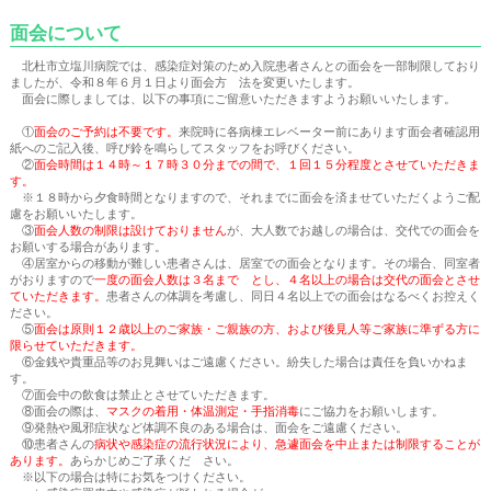
面会について
北杜市立塩川病院
では、感染症対策のため入院患者さんとの面会を一部制限しており
ましたが、令和８年６月１日より面会方 法を変更いたします。
面会に際しましては、以下の事項にご留意いただきますようお願いいたします。
①
面会のご予約は不要です。
来院時に各病棟エレベーター前にあります面会者確認用
紙へのご記入後、呼び鈴を鳴らしてスタッフをお呼びください。
②
面会時間は１４時～１７時３０分までの間で、１回１５分程度とさせていただきま
す。
※１８時から夕食時間となりますので、それまでに面会を済ませていただくようご配
慮をお願いいたします。
③
面会人数の制限は設けておりません
が、大人数でお越しの場合は、交代での面会を
お願いする場合があります。
④居室からの移動が難しい患者さんは、居室での面会となります。その場合、同室者
がおりますので
一度の面会人数は３名まで とし、４名以上の場合は交代の面会とさせ
ていただきます。
患者さんの体調を考慮し、同日４名以上での面会はなるべくお控えく
ださい。
⑤
面会は原則１２歳以上のご家族・ご親族の方、および後見人等ご家族に準ずる方に
限らせていただきます。
⑥金銭や貴重品等のお見舞いはご遠慮ください。紛失した場合は責任を負いかねま
す。
⑦面会中の飲食は禁止とさせていただきます。
⑧面会の際は、
マスクの着用・体温測定・手指消毒
にご協力をお願いします。
⑨発熱や風邪症状など体調不良のある場合は、面会をご遠慮ください。
⑩患者さんの
病状や感染症の流行状況により、急遽面会を中止または制限することが
あります。
あらかじめご了承くだ さい。
※以下の場合は特にお気をつけください。