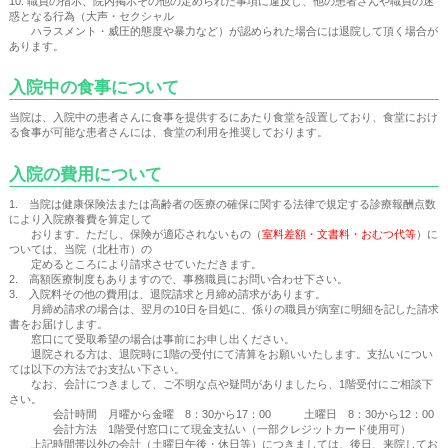
10. 職員の指示、院内掲示その他の定められた事項に違反し、他の患者さんや職員の迷
惑となる行為（大声・セクシャル
ハラスメント・威圧的態度や暴力など）が認められた場合には退院して頂く場合が
あります。
入院中の食事について
当院は、入院中の患者さんに食事を提供するにあたり食堂を設置しており、食堂におけ
る食事が可能な患者さんには、食堂の利用を推奨しております。
入院の費用について
1. 当院は健康保険法または高齢者の医療の確保に関する法律で規定する診療報酬点数
により入院療養費を算定して
おります。ただし、保険が適応されないもの（
室料差額・文書料・おむつ代等
）に
ついては、当院（北杜市）の
定めるところにより請求させていただきます。
2. 高額医療制度もありますので、事務職員にお問い合わせ下さい。
3. 入院料その他の費用は、退院請求と月締め請求があります。
月締め請求の場合は、翌月の10日を目処に、係りの職員が病室に明細を記した請求
書をお届けします。
窓口にて受取希望の場合は事前にお申し出ください。
退院される方は、退院時に1階の受付にて清算をお願いいたします。支払いについ
ては以下の方法でお支払い下さい。
なお、会計につきまして、ご不明な点や疑問がありましたら、1階受付にご相談下
さい。
会計時間 月曜から金曜 8：30から17：00 土曜日 8：30から12：00
会計方法 1階受付窓口にて現金支払い（一部クレジットカード使用可）
上記時間帯以外の会計（土曜日午後・休日等）につきましては、後日、来院してお