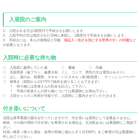
入退院のご案内
1. 入院される方は1階受付で手続きをお願いします。
2. 入院予約の方は指定された日時に来院し、1階受付で手続きをお願いします。
3. 手続きには、本人の保険証と印鑑・
保証人（生計を別にする世帯の方）の印鑑
など
が必要となります。
入院時に必要な持ち物
◇ 入院前に服用していた薬 ◇ 履物 ◇ 印鑑
◇ 洗面用具（歯ブラシ、歯磨き粉、くし、コップ、男性の方は電気かみそり）
◇ はし、湯のみ、肌着類、タオル・バスタオル（各3枚程度）、ティッシュペーパー
◇ 寝巻き（病院から1日77円で病衣を借りることもできます）
＊ 持ち物には患者さんの氏名を記入して下さい。
＊ 手術の患者さんの持ち物については看護師にお尋ね下さい。
◇ 入院セットのご利用が可能です。入院時にご案内させていただきます。
付き添いについて
当院は基準看護の届出を行っていますので、付き添いは原則として必要ありません。
病状、その他の理由で付き添いを希望される場合は、主治医あるいは看護師にご相談下
さい。
付添い寝具（借りた場合、使用の有無に係わらず１日330円）をご希望の方は看護師に
申し出てください。