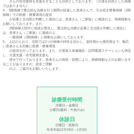
さんの在宅復帰を支援をすることも目的としております。（介護を目的とした病棟
ではありません）
4. 3階病棟で重点的な治療を行う期間が経過した患者さんで、引き続き療養病棟（2階
病棟）での医療・療養環境の提供
が必要と主治医が判断した場合には、患者さん（ご家族）に相談の上、病棟移動を
お願いしております。また、
2階病棟入院中に病状が悪化し、重点的な治療が必要と主治医が判断した場合に
は、患者さん（ご家族）に連絡の上、
一般病棟（3階病棟）に移動をお願いしております。
5. 上記のとおり、当院では2つの病棟の特性を活かし、急性期から慢性期まで、幅広
い患者さんを対象に医療・療養環境
の提供を行っております。また、介護老人保健施設・訪問看護ステーションも併設
し、介護支援・在宅復帰支援も
併せて行っております。患者さんの病状・状態により、病棟移動などのお願いをす
ることがありますが、是非ご理解
の上、ご協力をお願いいたします。
診療受付時間
月曜日～金曜日
土曜日(眼科・午前のみ)
休診日
日曜日・祝祭日
年末年始12月29日～1月3日